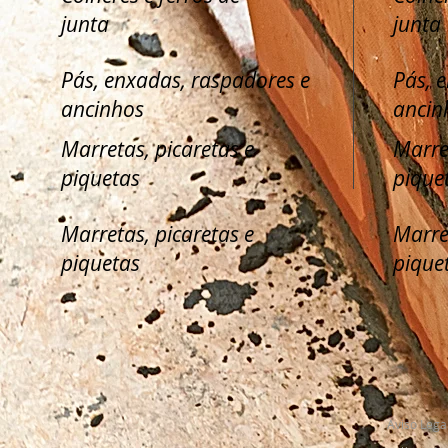
junta
junta
Pás, enxadas, raspadores e
Pás, 
ancinhos
ancin
Marretas, picaretas e
Marre
piquetas
pique
Marretas, picaretas e
Marre
piquetas
pique
Aviso Lega