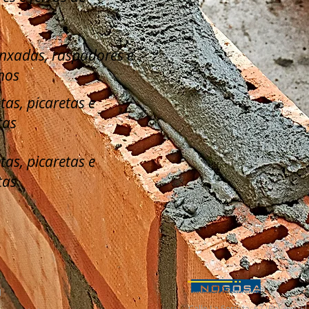
enxadas, raspadores e
hos
tas, picaretas e
tas
tas, picaretas e
tas
l
Calle La Serreta, 67 (Pol. Ind. 