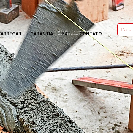
moldes,herramienas y químicos para la construcción
CARREGAR
GARANTIA
SAT
CONTATO
Nogosa Soluciones Constructivas
es e ferros de