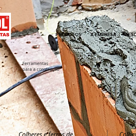
PRODUTOS
A EMPRESA
DES
Ferramentas
para a construção
Colheres e ferros de
Colher