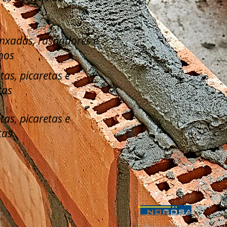
enxadas, raspadores e
hos
tas, picaretas e
tas
tas, picaretas e
tas
l
Calle La Serreta, 67 (Pol. Ind. 