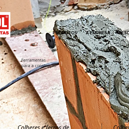
PRODUTOS
A EMPRESA
DES
Ferramentas
para a construção
Colheres e ferros de
Colher