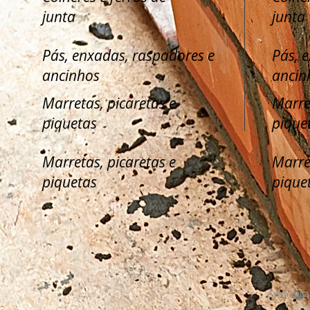
junta
junta
Pás, enxadas, raspadores e
Pás, 
ancinhos
ancin
Marretas, picaretas e
Marre
piquetas
pique
Marretas, picaretas e
Marre
piquetas
pique
Aviso Lega