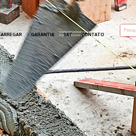
moldes,herramienas y químicos para la construcción
CARREGAR
GARANTIA
SAT
CONTATO
Nogosa Soluciones Constructivas
es e ferros de