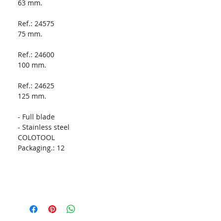
63 mm.
Ref.: 24575
75 mm.
Ref.: 24600
100 mm.
Ref.: 24625
125 mm.
- Full blade
- Stainless steel
COLOTOOL
Packaging.:
12