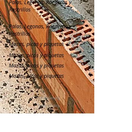
Palas, Legonas, Raederas y
Rastrillos
Palas, Legonas, Raederas y
Rastrillos
Mazas, picos y piquetas
Mazas, picos y piquetas
Mazas, picos y piquetas
Mazas, picos y piquetas
Legal warning
Privacy Policy
Cookies policy
Guarantee Policy