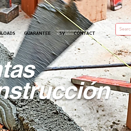
moldes,herramienas y químicos para la construcción
LOADS
GUARANTEE
SV
CONTACT
Nogosa Soluciones Constructivas
tas
nstrucción
as y Llagueros