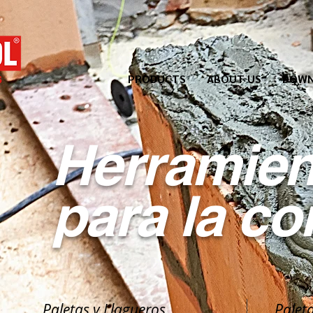
PRODUCTS
ABOUT US
DOWN
Herramien
para la
co
Paletas y Llagueros
Palet