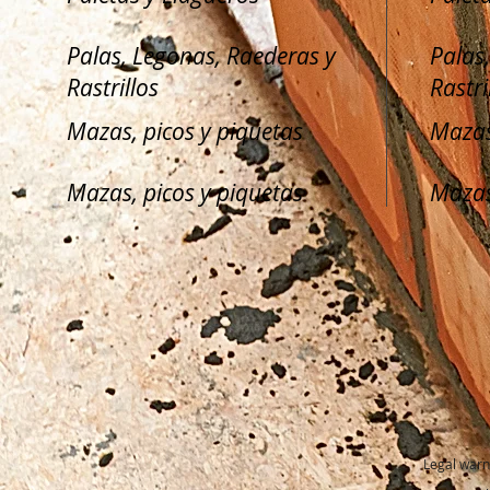
Palas, Legonas, Raederas y
Palas
Rastrillos
Rastri
Mazas, picos y piquetas
Mazas
Mazas, picos y piquetas
Mazas
Legal warn