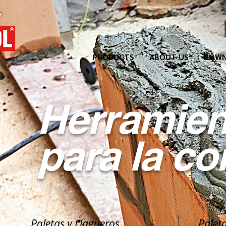
PRODUCTS
ABOUT US
DOWN
Herramien
para la
co
Paletas y Llagueros
Palet