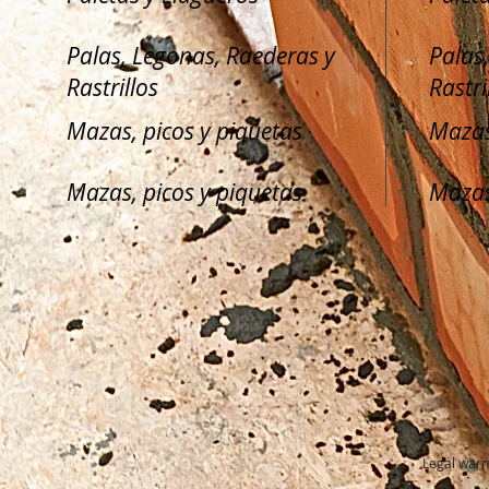
Palas, Legonas, Raederas y
Palas
Rastrillos
Rastri
Mazas, picos y piquetas
Mazas
Mazas, picos y piquetas
Mazas
Legal warn