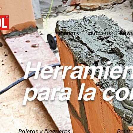
PRODUCTS
ABOUT US
DOWN
Herramien
para la
co
Paletas y Llagueros
Palet