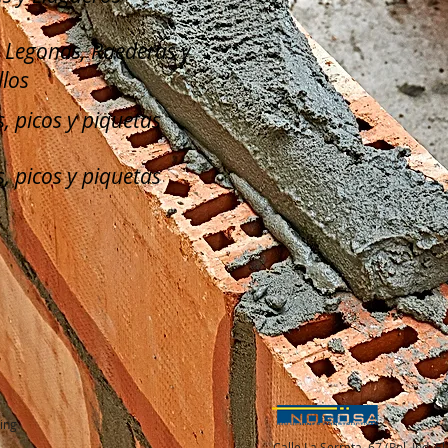
, Legonas, Raederas y
llos
, picos y piquetas
, picos y piquetas
ing
Calle La Serreta, 67 (Pol. Ind. 