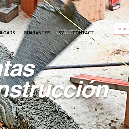
moldes,herramienas y químicos para la construcción
LOADS
GUARANTEE
SV
CONTACT
Nogosa Soluciones Constructivas
tas
nstrucción
as y Llagueros