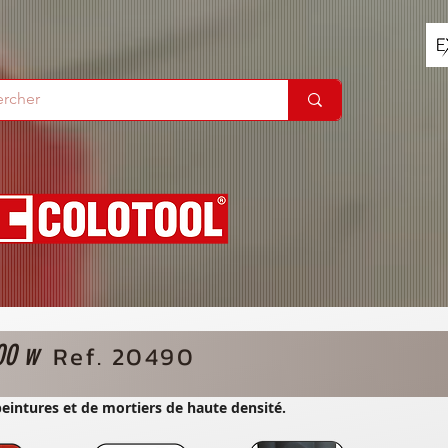
800 w
Ref. 20490
eintures et de mortiers de haute densité.