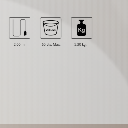
2,00 m
65 Lts. Max.
5,30 kg.