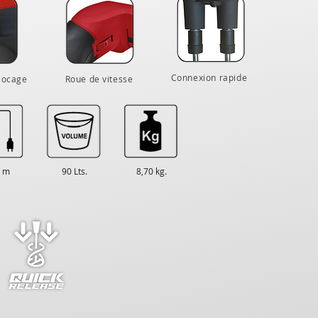
Connexion rapide
locage
Roue de vitesse
0 m
90 Lts.
8,70 kg.