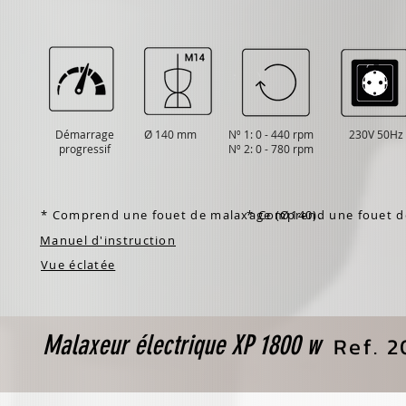
Démarrage
Ø 140 mm
Nº 1: 0 - 440 rpm
230V 50Hz
progressif
Nº 2: 0 - 780 rpm
* Comprend une fouet de malaxage (Ø140).
* Comprend une fouet d
Manuel d'instruction
Vue éclatée
Malaxeur électrique XP 1800 w
Ref. 