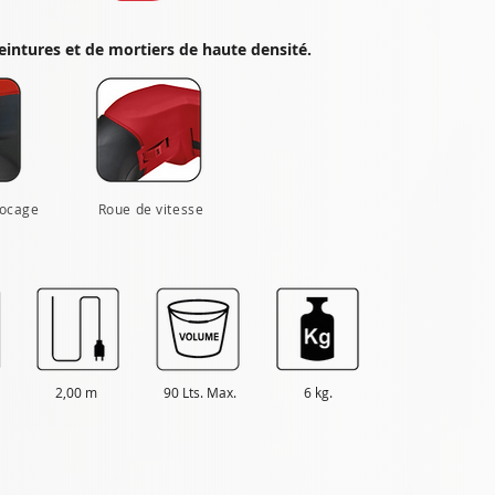
eintures et de mortiers de haute densité.
locage
Roue de vitesse
2,00 m
90 Lts. Max.
6 kg.