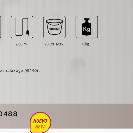
2,00 m
90 Lts. Max.
6 kg.
e malaxage (Ø140).
20488