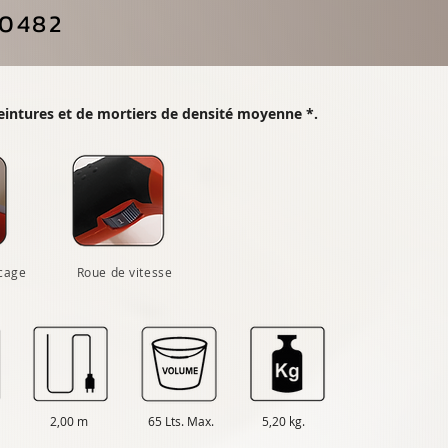
20482
eintures et de mortiers de densité moyenne *.
cage
Roue de vitesse
2,00 m
65 Lts. Max.
5,20 kg.