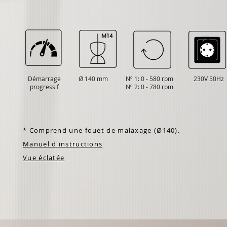
Démarrage
Ø 140 mm
Nº 1: 0 - 580 rpm
230V 50Hz
progressif
Nº 2: 0 - 780 rpm
* Comprend une fouet de malaxage (Ø140).
Manuel d'instructions
Vue éclatée