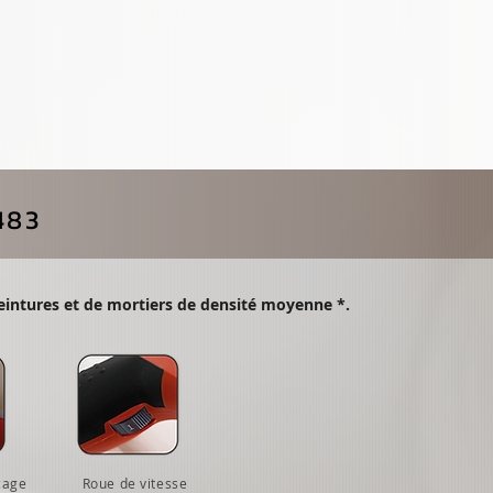
483
eintures et de mortiers de densité moyenne *.
cage
Roue de vitesse