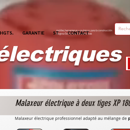
moldes,herramienas y químicos para la construcción
HGTS.
GARANTIE
ST
CONTACT
Nogosa Soluciones Constructivas
électriques
Malaxeur électrique à deux tiges XP 1
Malaxeur électrique professionnel adapté au mélange de
p