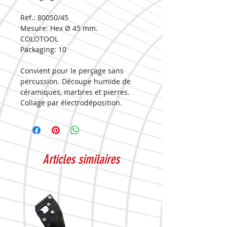
Ref.: 80050/45
Mesure:
Hex Ø 45 mm.
COLOTOOL
Packaging:
10
Convient pour le perçage sans
percussion. Découpe humide de
céramiques, marbres et pierres.
Collage par électrodéposition.
*Toujours utiliser un
refroidissement à l'eau. Il est
recommandé de l'utiliser en
conjonction avec le kit de guidage
Articles similaires
du liquide de refroidissement de la
couronne pour maintenir la
couronne hydratée.