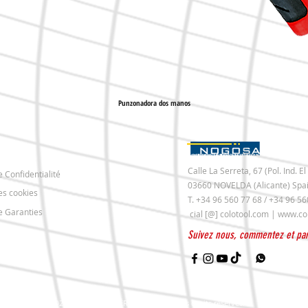
Punzonadora dos manos
Calle La Serreta, 67 (Pol. Ind. 
e Confidentialité
03660 NOVELDA (Alicante) Spa
es cookies
T. +34 96 560 77 68 / +34 96 
de Garanties
cial [@] colotool.com |
www.co
Suivez nous, commentez et par
©2026 NOGOSA IBÉRICA, S. L .U - Tous droits réservés.