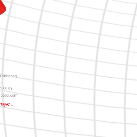
El Fondonet)
in
560 55 69
lotool.com
tagez...