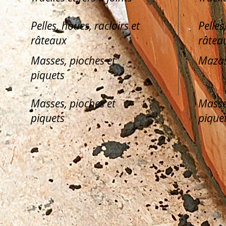
Pelles, houes, racloirs et
Pelles
râteaux
râtea
Masses, pioches et
Mazas
piquets
Masses, pioches et
Masse
piquets
pique
Avis légal