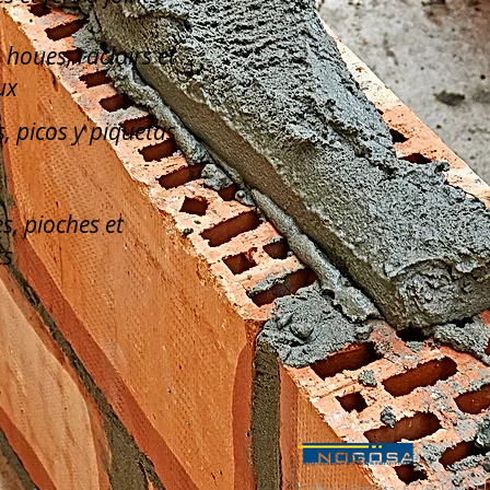
, houes, racloirs et
ux
, picos y piquetas
s, pioches et
ts
Calle La Serreta, 67 (Pol. Ind. 