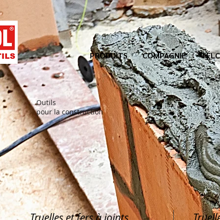
PRODUITS
COMPAGNIE
TÉLC
Outils
pour la construction
Truelles et fers à joints
Truell