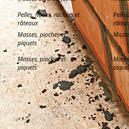
Pelles, houes, racloirs et
Pelles
râteaux
râtea
Masses, pioches et
Mazas
piquets
Masses, pioches et
Masse
piquets
pique
Avis légal