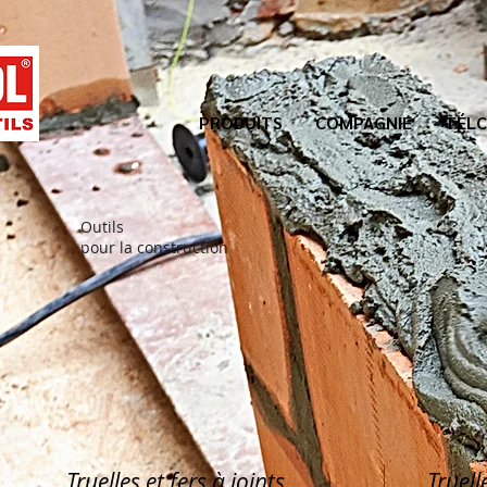
PRODUITS
COMPAGNIE
TÉLC
Outils
pour la construction
Truelles et fers à joints
Truell