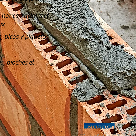
, houes, racloirs et
ux
, picos y piquetas
s, pioches et
ts
Calle La Serreta, 67 (Pol. Ind. 