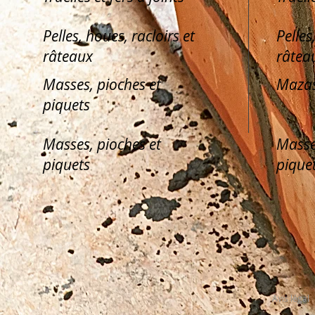
Pelles, houes, racloirs et
Pelles
râteaux
râtea
Masses, pioches et
Mazas
piquets
Masses, pioches et
Masse
piquets
pique
Avis légal