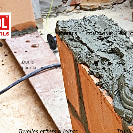
PRODUITS
COMPAGNIE
TÉLC
Outils
pour la construction
Truelles et fers à joints
Truell