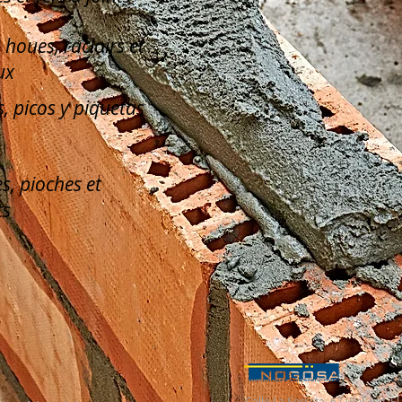
, houes, racloirs et
ux
, picos y piquetas
s, pioches et
ts
Calle La Serreta, 67 (Pol. Ind. 