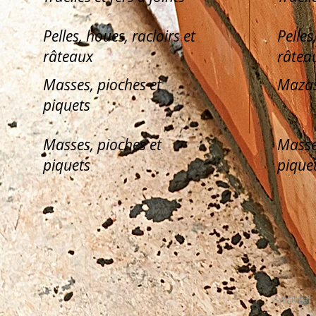
Pelles, houes, racloirs et
Pelles
râteaux
râtea
Masses, pioches et
Mazas
piquets
Masses, pioches et
Masse
piquets
pique
Avis légal