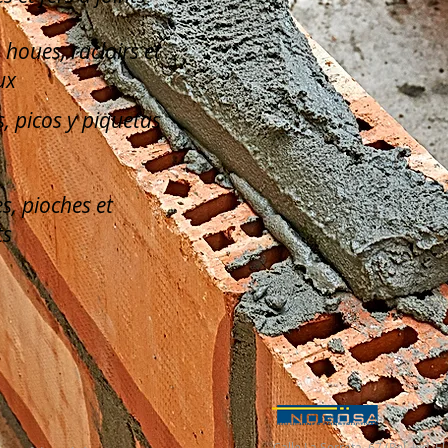
, houes, racloirs et
ux
, picos y piquetas
s, pioches et
ts
Calle La Serreta, 67 (Pol. Ind. 