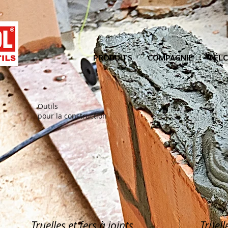
PRODUITS
COMPAGNIE
TÉLC
Outils
pour la construction
Truelles et fers à joints
Truell