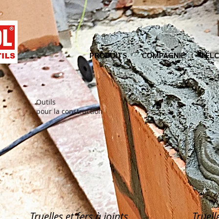
PRODUITS
COMPAGNIE
TÉLC
Outils
pour la construction
Truelles et fers à joints
Truell