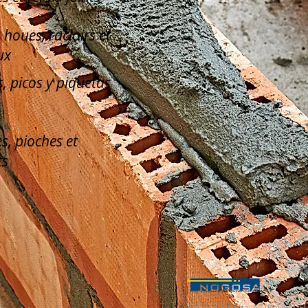
, houes, racloirs et
ux
, picos y piquetas
s, pioches et
ts
Calle La Serreta, 67 (Pol. Ind. 