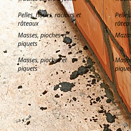
Pelles, houes, racloirs et
Pelles
râteaux
râtea
Masses, pioches et
Mazas
piquets
Masses, pioches et
Masse
piquets
pique
Avis légal