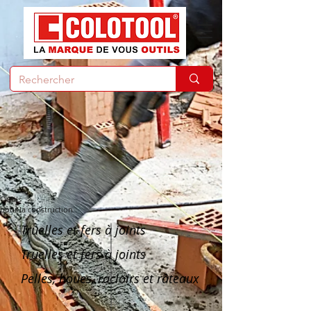
Outils
pour la construction
Truelles et fers à joints
Truelles et fers à joints
Pelles, houes, racloirs et râteaux