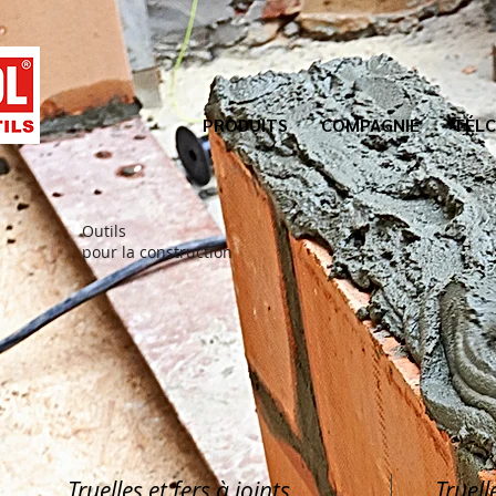
PRODUITS
COMPAGNIE
TÉLC
Outils
pour la construction
Truelles et fers à joints
Truell