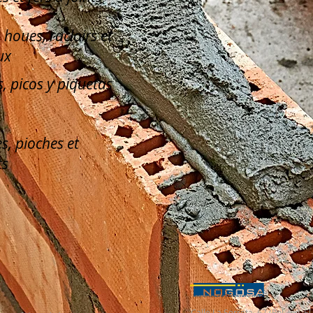
, houes, racloirs et
ux
, picos y piquetas
s, pioches et
ts
Calle La Serreta, 67 (Pol. Ind. 