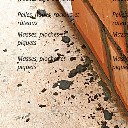
Pelles, houes, racloirs et
Pelles
râteaux
râtea
Masses, pioches et
Mazas
piquets
Masses, pioches et
Masse
piquets
pique
Avis légal