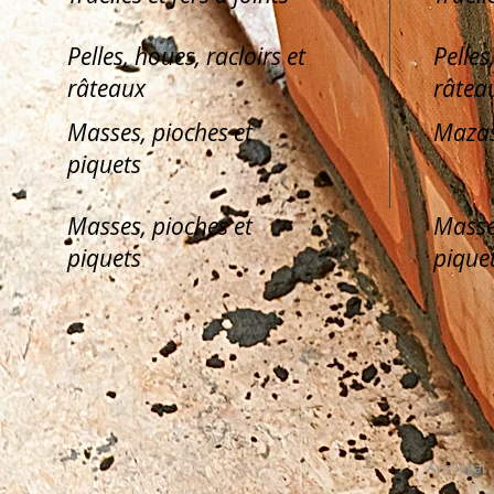
Pelles, houes, racloirs et
Pelles
râteaux
râtea
Masses, pioches et
Mazas
piquets
Masses, pioches et
Masse
piquets
pique
Avis légal