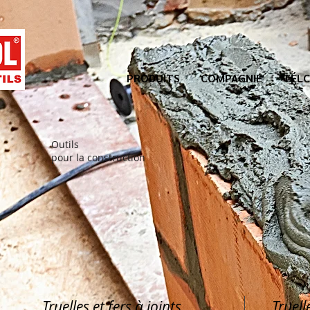
PRODUITS
COMPAGNIE
TÉLC
Outils
pour la construction
Truelles et fers à joints
Truell