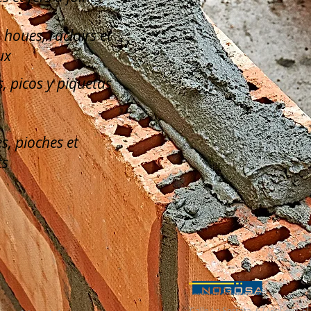
, houes, racloirs et
ux
, picos y piquetas
s, pioches et
ts
Calle La Serreta, 67 (Pol. Ind. 