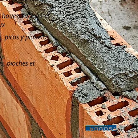
, houes, racloirs et
ux
, picos y piquetas
s, pioches et
ts
Calle La Serreta, 67 (Pol. Ind. 