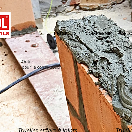
PRODUITS
COMPAGNIE
TÉLC
Outils
pour la construction
Truelles et fers à joints
Truell