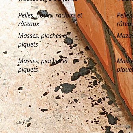
Pelles, houes, racloirs et
Pelles
râteaux
râtea
Masses, pioches et
Mazas
piquets
Masses, pioches et
Masse
piquets
pique
Avis légal