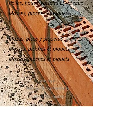
Pelles, houes, racloirs et râteaux
Masses, pioches et piquets
Mazas, picos y piquetas
Masses, pioches et piquets
Masses, pioches et piquets
Avis légal
Politique de Confidentialité
Politique des cookies
Politique de Garanties
Calle La Serreta, 67 (Pol. Ind. El Fondonet)