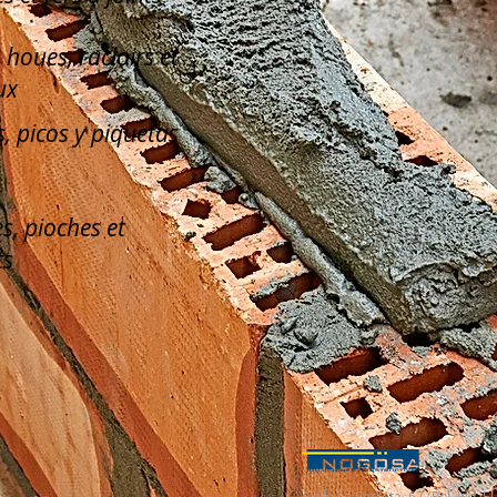
, houes, racloirs et
ux
, picos y piquetas
s, pioches et
ts
Calle La Serreta, 67 (Pol. Ind. 