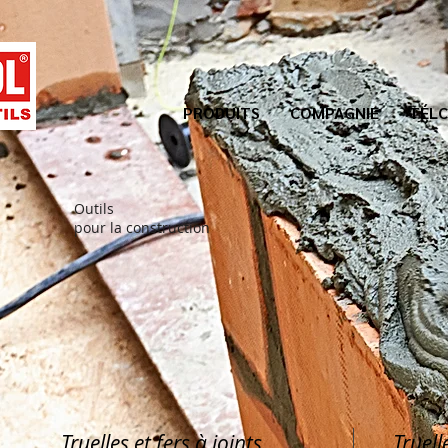
PRODUITS
COMPAGNIE
TÉLC
Outils
pour la construction
Truelles et fers à joints
Truell