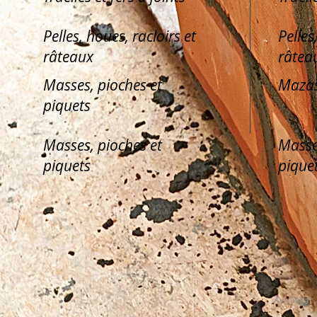
Pelles, houes, racloirs et
Pelles
râteaux
râtea
Masses, pioches et
Mazas
piquets
Masses, pioches et
Masse
piquets
pique
Avis légal