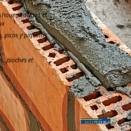
, houes, racloirs et
ux
, picos y piquetas
s, pioches et
ts
Calle La Serreta, 67 (Pol. Ind. 