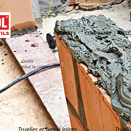
PRODUITS
COMPAGNIE
TÉLC
Outils
pour la construction
Truelles et fers à joints
Truell