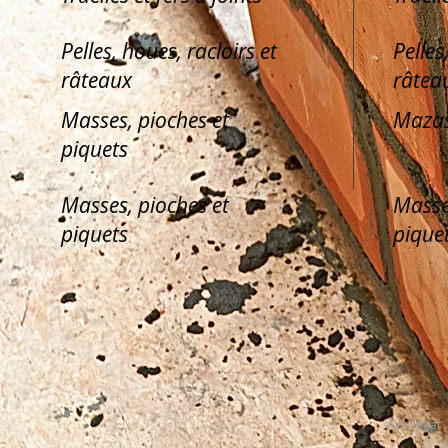
Pelles, houes, racloirs et
Pelles
râteaux
râtea
Masses, pioches et
Mazas
piquets
Masses, pioches et
Masse
piquets
pique
Avis légal