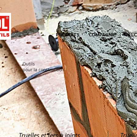
PRODUITS
COMPAGNIE
TÉLC
Outils
pour la construction
Truelles et fers à joints
Truell