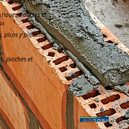
, houes, racloirs et
ux
, picos y piquetas
s, pioches et
ts
Calle La Serreta, 67 (Pol. Ind. 