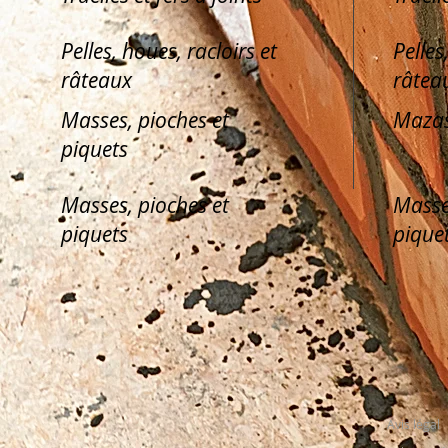
Pelles, houes, racloirs et
Pelles
râteaux
râtea
Masses, pioches et
Mazas
piquets
Masses, pioches et
Masse
piquets
pique
Avis légal