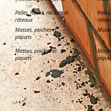
Pelles, houes, racloirs et
Pelles
râteaux
râtea
Masses, pioches et
Mazas
piquets
Masses, pioches et
Masse
piquets
pique
Avis légal