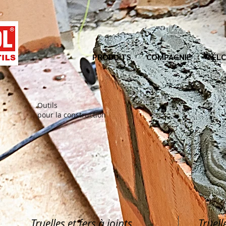
PRODUITS
COMPAGNIE
TÉLC
Outils
pour la construction
Truelles et fers à joints
Truell