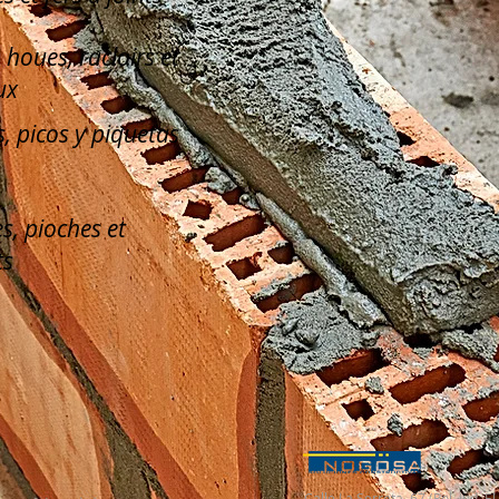
, houes, racloirs et
ux
, picos y piquetas
s, pioches et
ts
Calle La Serreta, 67 (Pol. Ind. 