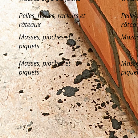
Pelles, houes, racloirs et
Pelles
râteaux
râtea
Masses, pioches et
Mazas
piquets
Masses, pioches et
Masse
piquets
pique
Avis légal