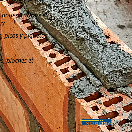
, houes, racloirs et
ux
, picos y piquetas
s, pioches et
ts
Calle La Serreta, 67 (Pol. Ind. 