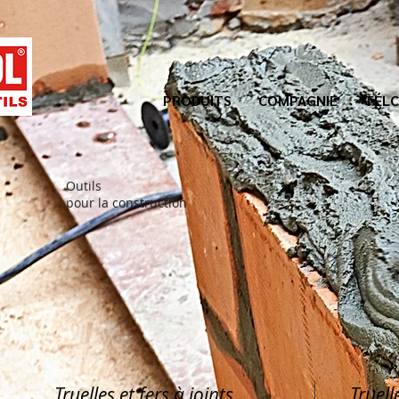
PRODUITS
COMPAGNIE
TÉLC
Outils
pour la construction
Truelles et fers à joints
Truell