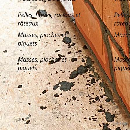
Pelles, houes, racloirs et
Pelles
râteaux
râtea
Masses, pioches et
Mazas
piquets
Masses, pioches et
Masse
piquets
pique
Avis légal