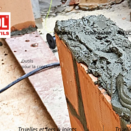
PRODUITS
COMPAGNIE
TÉLC
Outils
pour la construction
Truelles et fers à joints
Truell