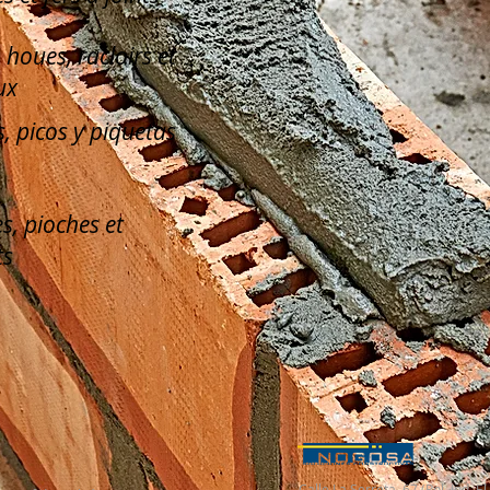
, houes, racloirs et
ux
, picos y piquetas
s, pioches et
ts
Calle La Serreta, 67 (Pol. Ind. 