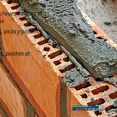
, houes, racloirs et
ux
, picos y piquetas
s, pioches et
ts
Calle La Serreta, 67 (Pol. Ind. 