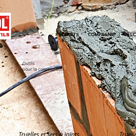
PRODUITS
COMPAGNIE
TÉLC
Outils
pour la construction
Truelles et fers à joints
Truell