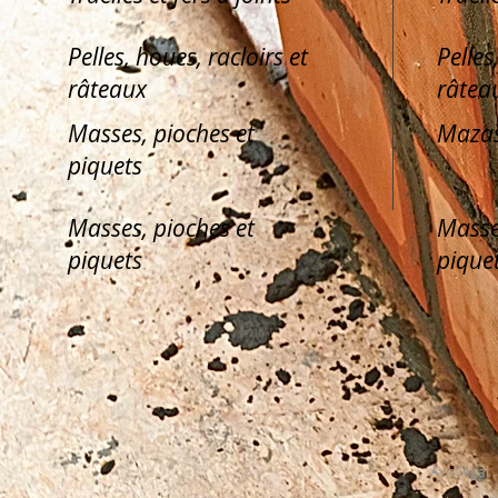
Pelles, houes, racloirs et
Pelles
râteaux
râtea
Masses, pioches et
Mazas
piquets
Masses, pioches et
Masse
piquets
pique
Avis légal