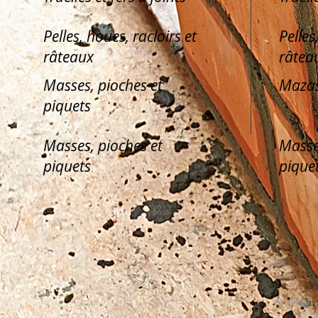
Pelles, houes, racloirs et
Pelles
râteaux
râtea
Masses, pioches et
Mazas
piquets
Masses, pioches et
Masse
piquets
pique
Avis légal