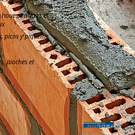
, houes, racloirs et
ux
, picos y piquetas
s, pioches et
ts
Calle La Serreta, 67 (Pol. Ind. 