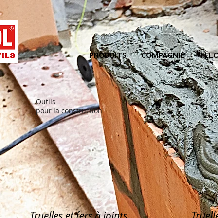
PRODUITS
COMPAGNIE
TÉLC
Outils
pour la construction
Truelles et fers à joints
Truell