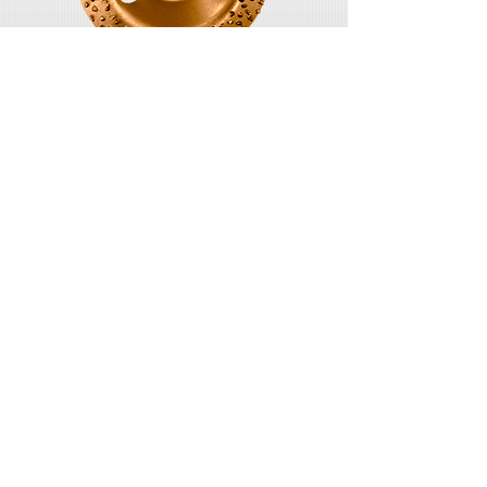
Plato de lixa inclinada a 10° de ângulo
Aviso Legal
Política de Privacidade
Política de Cookies
Política de Garantia
Calle La Serreta, 67 (Pol. Ind. El Fondonet)
03660 NOVELDA (Alicante) Spain
T. +34 96 560 77 68 / +34 96 560 55 69
cial [@] colotool.com |
www.colotool.com
Siga-nos, comentem e partilhem