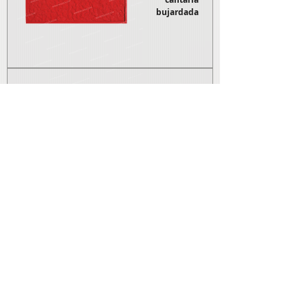
bujardada
Pedra
Irregular
colmeia
Pedra
Manta