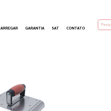
moldes,herramienas y químicos para la construcción
CARREGAR
GARANTIA
SAT
CONTATO
Nogosa Soluciones Constructivas