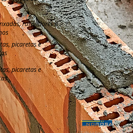
enxadas, raspadores e
hos
tas, picaretas e
tas
tas, picaretas e
tas
l
Calle La Serreta, 67 (Pol. Ind. 