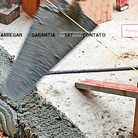
moldes,herramienas y químicos para la construcción
CARREGAR
GARANTIA
SAT
CONTATO
Nogosa Soluciones Constructivas
es e ferros de