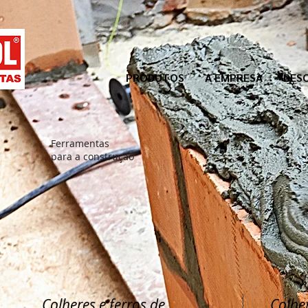
PRODUTOS
A EMPRESA
DES
Ferramentas
para a construção
Colheres e ferros de
Colher