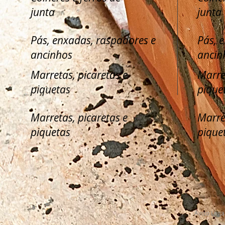
junta
junta
Pás, enxadas, raspadores e
Pás, 
ancinhos
ancin
Marretas, picaretas e
Marre
piquetas
pique
Marretas, picaretas e
Marre
piquetas
pique
Aviso Lega