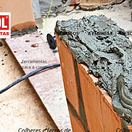
PRODUTOS
A EMPRESA
DES
Ferramentas
para a construção
Colheres e ferros de
Colher