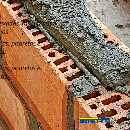
enxadas, raspadores e
hos
tas, picaretas e
tas
tas, picaretas e
tas
l
Calle La Serreta, 67 (Pol. Ind. 