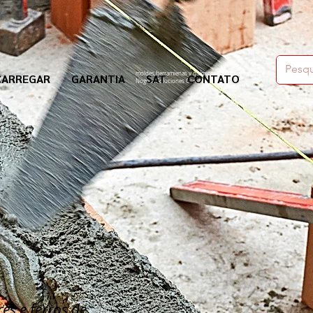
moldes,herramienas y químicos para la construcción
CARREGAR
GARANTIA
SAT
CONTATO
Nogosa Soluciones Constructivas
es e ferros de