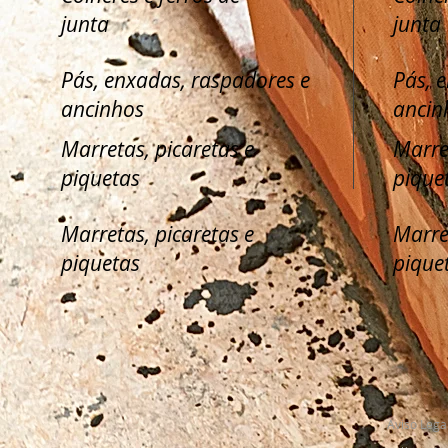
junta
junta
Pás, enxadas, raspadores e
Pás, 
ancinhos
ancin
Marretas, picaretas e
Marre
piquetas
pique
Marretas, picaretas e
Marre
piquetas
pique
Aviso Lega