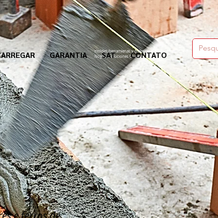
moldes,herramienas y químicos para la construcción
CARREGAR
GARANTIA
SAT
CONTATO
Nogosa Soluciones Constructivas
es e ferros de