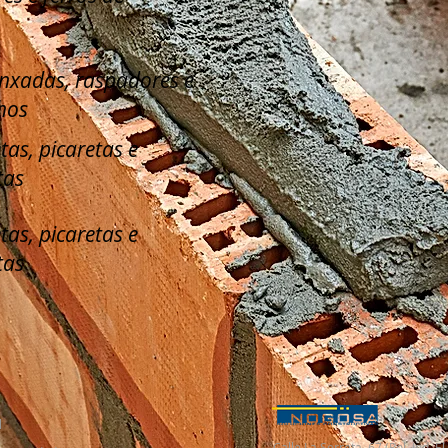
enxadas, raspadores e
hos
tas, picaretas e
tas
tas, picaretas e
tas
l
Calle La Serreta, 67 (Pol. Ind. 