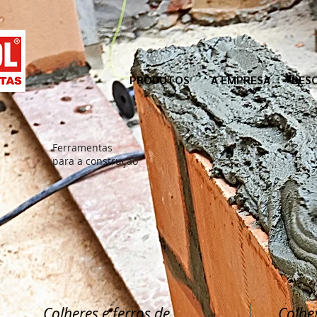
PRODUTOS
A EMPRESA
DES
Ferramentas
para a construção
Colheres e ferros de
Colher