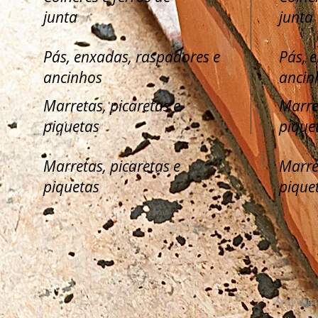
junta
junta
Pás, enxadas, raspadores e
Pás, 
ancinhos
ancin
Marretas, picaretas e
Marre
piquetas
pique
Marretas, picaretas e
Marre
piquetas
pique
Aviso Lega