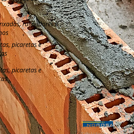
enxadas, raspadores e
hos
tas, picaretas e
tas
tas, picaretas e
tas
l
Calle La Serreta, 67 (Pol. Ind. 