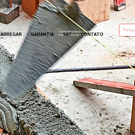
moldes,herramienas y químicos para la construcción
CARREGAR
GARANTIA
SAT
CONTATO
Nogosa Soluciones Constructivas
es e ferros de