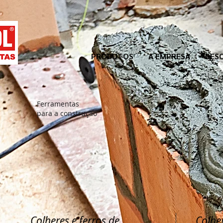
PRODUTOS
A EMPRESA
DES
Ferramentas
para a construção
Colheres e ferros de
Colher