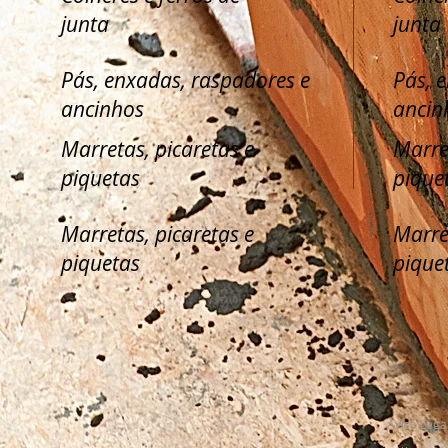
junta
junta
Pás, enxadas, raspadores e
Pás, 
ancinhos
ancin
Marretas, picaretas e
Marre
piquetas
pique
Marretas, picaretas e
Marre
piquetas
pique
Aviso Lega