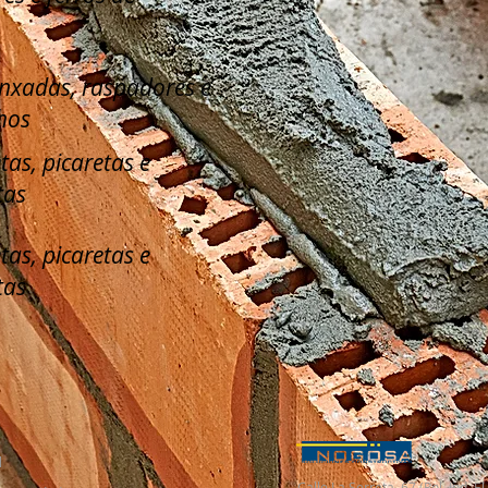
enxadas, raspadores e
hos
tas, picaretas e
tas
tas, picaretas e
tas
l
Calle La Serreta, 67 (Pol. Ind. 