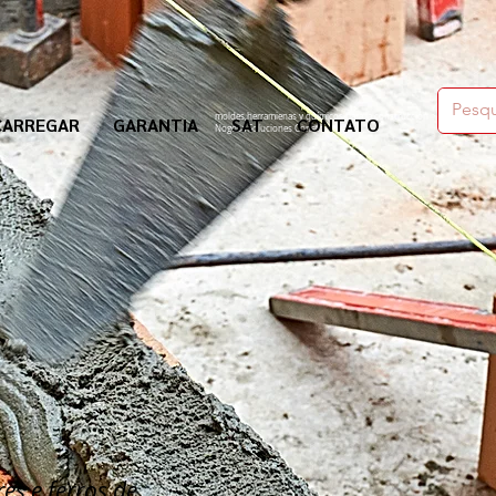
moldes,herramienas y químicos para la construcción
CARREGAR
GARANTIA
SAT
CONTATO
Nogosa Soluciones Constructivas
es e ferros de