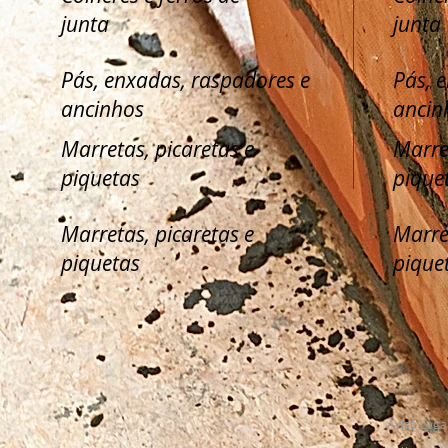
junta
junta
Pás, enxadas, raspadores e
Pás, 
ancinhos
ancin
Marretas, picaretas e
Marre
piquetas
pique
Marretas, picaretas e
Marre
piquetas
pique
Aviso Lega