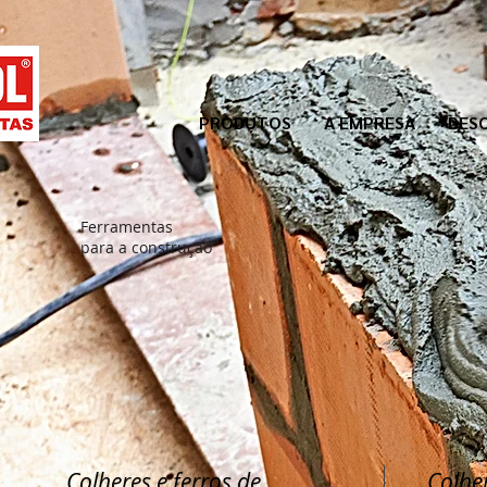
PRODUTOS
A EMPRESA
DES
Ferramentas
para a construção
Colheres e ferros de
Colher