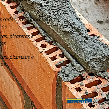
enxadas, raspadores e
hos
tas, picaretas e
tas
tas, picaretas e
tas
l
Calle La Serreta, 67 (Pol. Ind. 