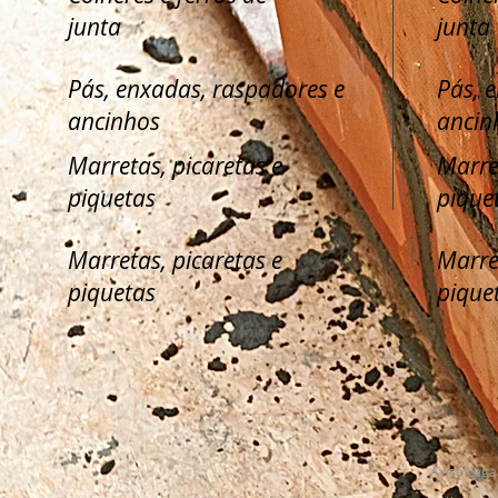
junta
junta
Pás, enxadas, raspadores e
Pás, 
ancinhos
ancin
Marretas, picaretas e
Marre
piquetas
pique
Marretas, picaretas e
Marre
piquetas
pique
Aviso Lega