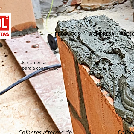
PRODUTOS
A EMPRESA
DES
Ferramentas
para a construção
Colheres e ferros de
Colher