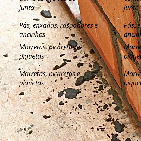
junta
junta
Pás, enxadas, raspadores e
Pás, 
ancinhos
ancin
Marretas, picaretas e
Marre
piquetas
pique
Marretas, picaretas e
Marre
piquetas
pique
Aviso Lega