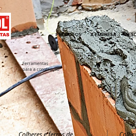
PRODUTOS
A EMPRESA
DES
Ferramentas
para a construção
Colheres e ferros de
Colher