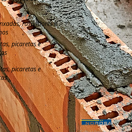
enxadas, raspadores e
hos
tas, picaretas e
tas
tas, picaretas e
tas
l
Calle La Serreta, 67 (Pol. Ind. 