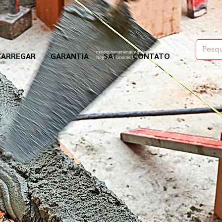
moldes,herramienas y químicos para la construcción
CARREGAR
GARANTIA
SAT
CONTATO
Nogosa Soluciones Constructivas
es e ferros de