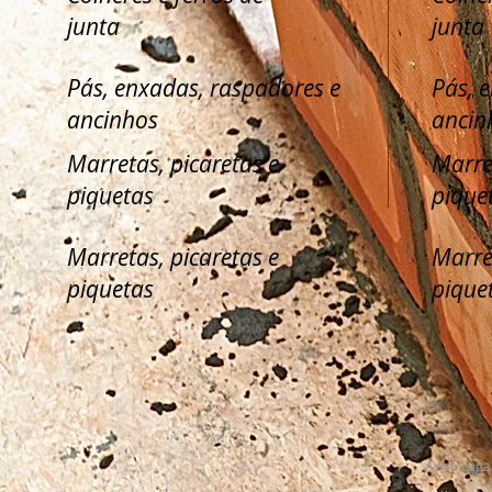
junta
junta
Pás, enxadas, raspadores e
Pás, 
ancinhos
ancin
Marretas, picaretas e
Marre
piquetas
pique
Marretas, picaretas e
Marre
piquetas
pique
Aviso Lega