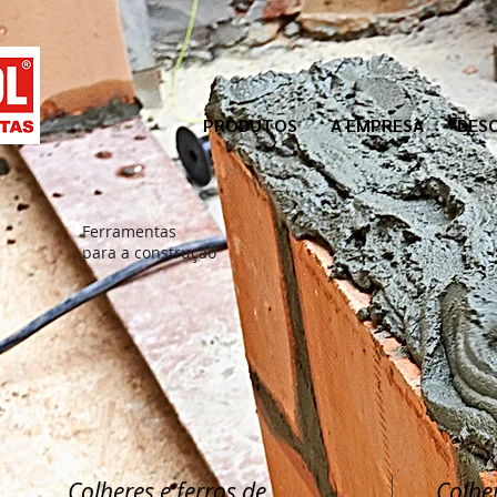
PRODUTOS
A EMPRESA
DES
Ferramentas
para a construção
Colheres e ferros de
Colher