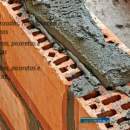
enxadas, raspadores e
hos
tas, picaretas e
tas
tas, picaretas e
tas
l
Calle La Serreta, 67 (Pol. Ind. 