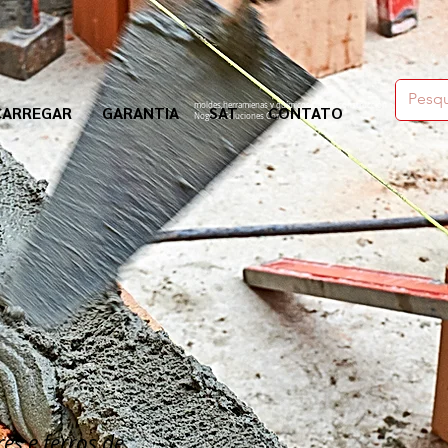
moldes,herramienas y químicos para la construcción
CARREGAR
GARANTIA
SAT
CONTATO
Nogosa Soluciones Constructivas
es e ferros de