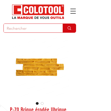
P-70 Brique érodée Ubrique