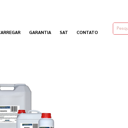
moldes,herramienas y químicos para la construcción
CARREGAR
GARANTIA
SAT
CONTATO
Nogosa Soluciones Constructivas