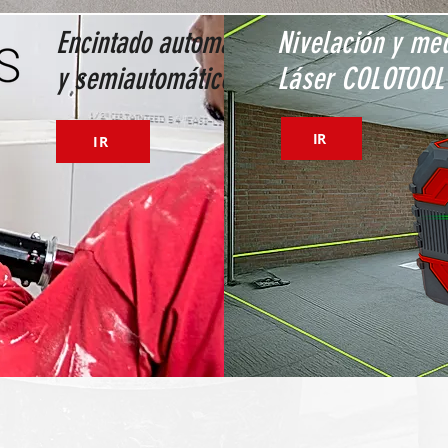
Encintado automático
Nivelación y med
y semiautomático
Láser COLOTOOL
IR
IR
Novedades