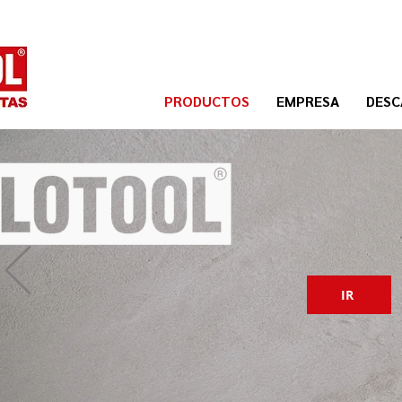
PRODUCTOS
EMPRESA
DESC
ientas
para
IR
trucción