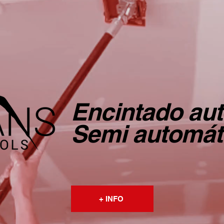
Encintado au
Semi automát
+ INFO