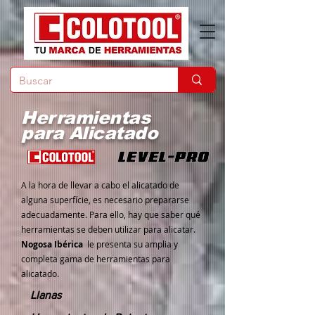
Herramientas
para Alicatado
A la hora de llevar a cabo el alicatado de
alguna superfície, es necesario prepararse
adecuadamente. Para ello, hay que saber qué
herramientas se deben utilizar para alicatar.
Nogosa Ibérica
le presenta su amplia y
completa gama de herramientas para
alicatado.
Llanas