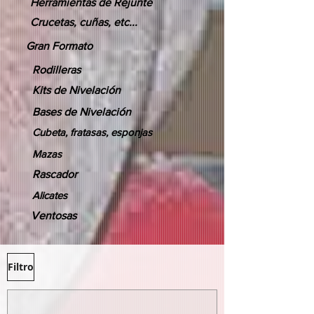
Herramientas de Rejunte
Crucetas, cuñas, etc...
Gran Formato
Rodilleras
Kits de Nivelación
Bases de Nivelación
Cubeta, fratasas, esponjas
Mazas
Rascador
Alicates
Ventosas
Filtro