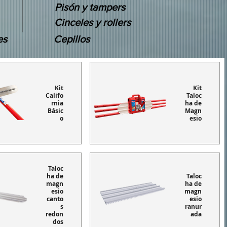
Pisón y tampers
Cinceles y rollers
es
Cepillos
Kit
Kit
Califo
Taloc
rnia
ha de
Básic
Magn
o
esio
Taloc
ha de
Taloc
magn
ha de
esio
magn
canto
esio
s
ranur
redon
ada
dos