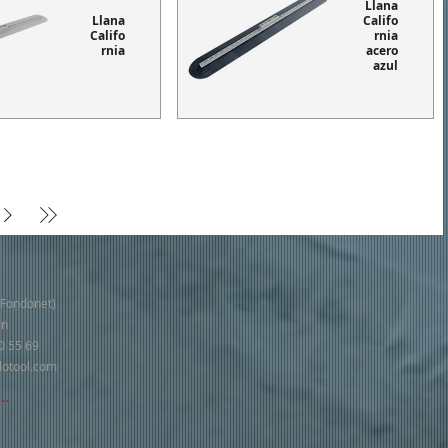
Llana
Llana
Califo
Califo
rnia
rnia
acero
azul
El Fondonet)
in
560 55 69
lotool.com
..