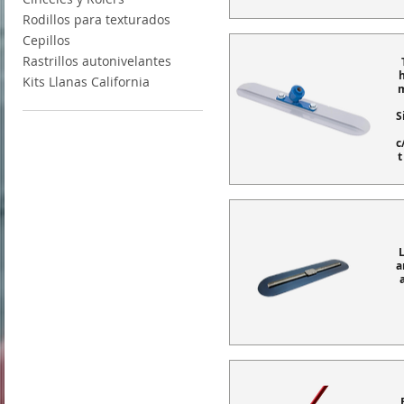
Rodillos para texturados
Cepillos
Rastrillos autonivelantes
Kits Llanas California
S
c
t
a