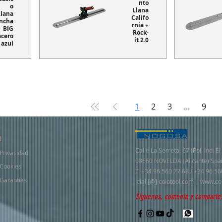
nto
o
Llana
Llana
Califo
ncha
rnia +
BIG
Rock-
acero
it 2.0
azul
1
2
3
...
9
l
Calle La Serreta, 67 (Pol. Ind. 
 Privacidad
03660 NOVELDA (Alicante) Spa
 Cookies
T. +34 96 560 77 68 / +34 96 
 Garantías
cial [@] colotool.com |
www.co
Síguenos, comenta y comparte.