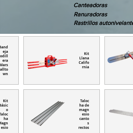
Canteadoras
Ranuradoras
Rastrillos autonivelant
Band
eja
Kit
odill
Llana
era
Califo
Mars
rnia
allto
wn
Kit
Taloc
Básic
ha de
o
magn
Taloc
esio
ha
canto
Magn
s
esio
rectos