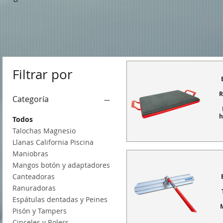
Filtrar por
R
Categoría
h
Todos
Talochas Magnesio
Llanas California Piscina
Maniobras
Mangos botón y adaptadores
Canteadoras
Ranuradoras
Espátulas dentadas y Peines
Pisón y Tampers
Cinceles y Rolers