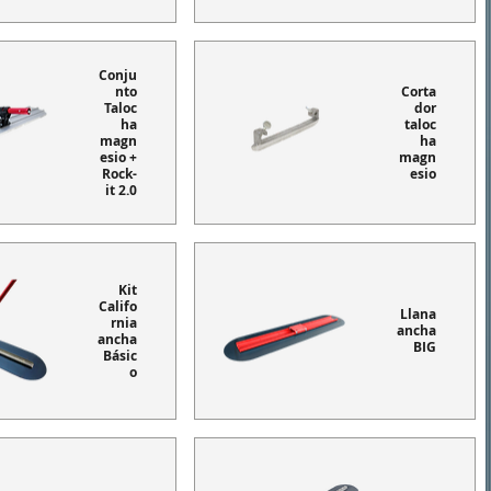
Conju
nto
Corta
Taloc
dor
ha
taloc
magn
ha
esio +
magn
Rock-
esio
it 2.0
Kit
Califo
Llana
rnia
ancha
ancha
BIG
Básic
o