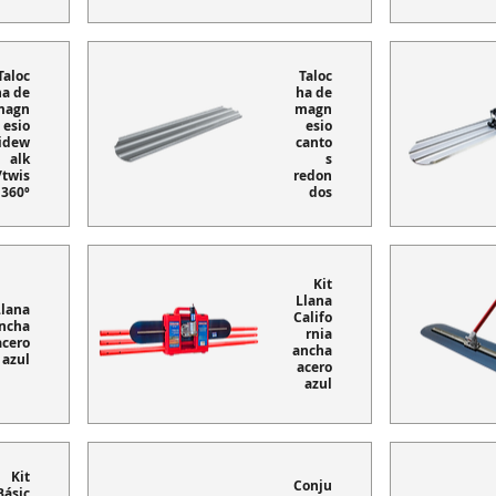
Taloc
Taloc
ha de
ha de
magn
magn
esio
esio
idew
canto
alk
s
/twis
redon
 360º
dos
Kit
Llana
Llana
Califo
ncha
rnia
acero
ancha
azul
acero
azul
Kit
Conju
Básic