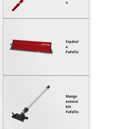
o
Espátul
a
Pafellis
Mango
extensi
ble
Pafellis