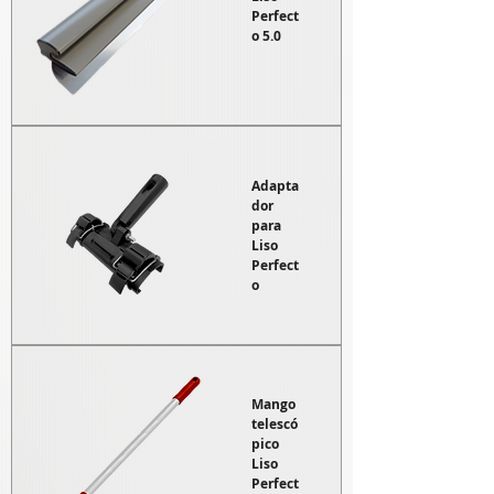
Perfect
o 5.0
Adapta
dor
para
Liso
Perfect
o
Mango
telescó
pico
Liso
Perfect