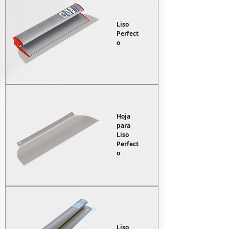
Liso
Perfect
o
Hoja
para
Liso
Perfect
o
Liso