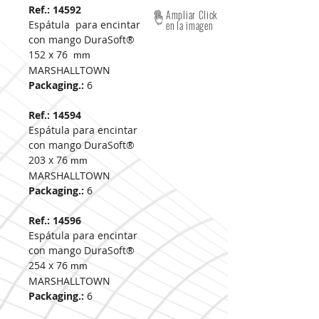
Ref.: 14592
Ampliar Click
Espátula para encintar
en la imagen
con mango DuraSoft®
152 x 76
mm
MARSHALLTOWN
Packaging.:
6
Ref.: 14594
Espátula para encintar
con mango DuraSoft®
203 x 76
mm
MARSHALLTOWN
Packaging.:
6
Ref.: 14596
Espátula para encintar
con mango DuraSoft®
254 x 76
mm
MARSHALLTOWN
Packaging.:
6