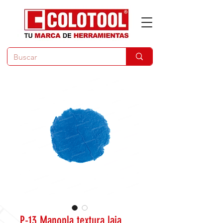
P-13 Manopla textura laja