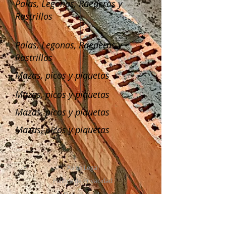
Palas, Legonas, Raederas y
Rastrillos
Palas, Legonas, Raederas y
Rastrillos
Mazas, picos y piquetas
Mazas, picos y piquetas
Mazas, picos y piquetas
Mazas, picos y piquetas
Aviso Legal
Política de Privacidad
Política de Cookies
Política de Garantías