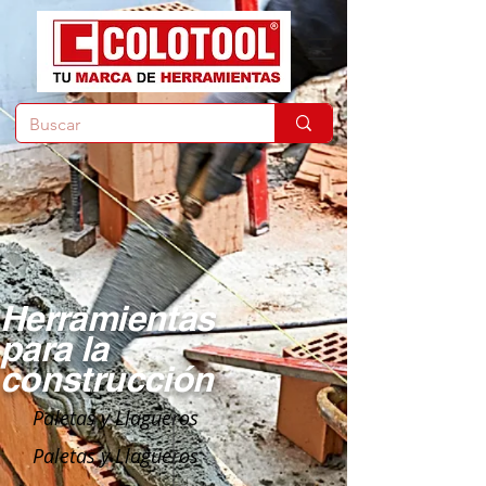
Herramientas
para la
construcción
Paletas y Llagueros
Paletas y Llagueros