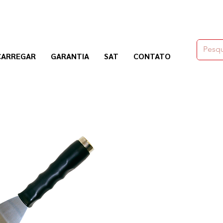
moldes,herramienas y químicos para la construcción
CARREGAR
GARANTIA
SAT
CONTATO
Nogosa Soluciones Constructivas